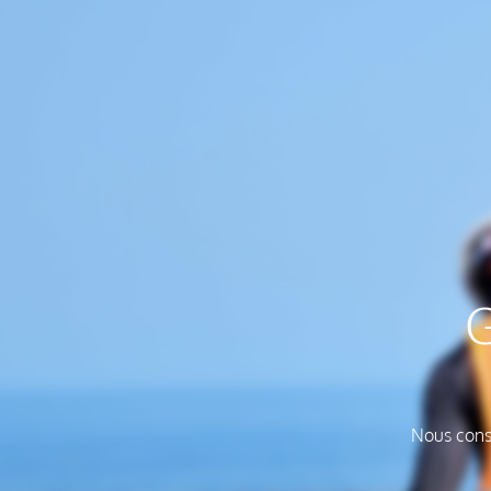
G
Nous const