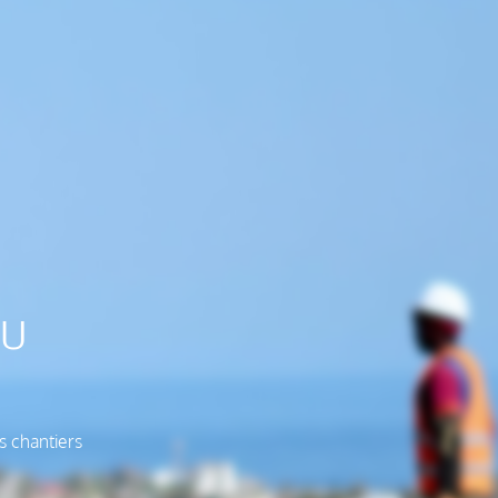
du
s chantiers